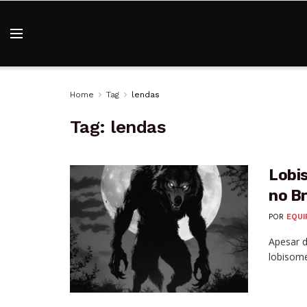
Home
Tag
lendas
Tag:
lendas
Lobi
no Br
POR
EQUI
Apesar d
lobisome