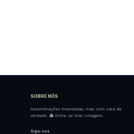
SOBRE NÓS
Assombrações inventadas, mas com cara de
verdade. 👻 Entre, se tiver coragem.
Siga-nos