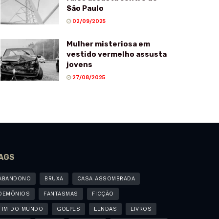
São Paulo
02/09/2025
Mulher misteriosa em
vestido vermelho assusta
jovens
27/08/2025
AGS
ABANDONO
BRUXA
CASA ASSOMBRADA
DEMÔNIOS
FANTASMAS
FICÇÃO
FIM DO MUNDO
GOLPES
LENDAS
LIVROS