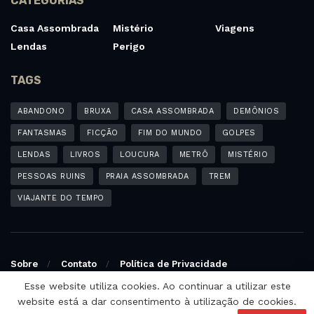
CATEGORIAS
Casa Assombrada
Mistério
Viagens
Lendas
Perigo
TAGS
ABANDONO
BRUXA
CASA ASSOMBRADA
DEMÔNIOS
FANTASMAS
FICÇÃO
FIM DO MUNDO
GOLPES
LENDAS
LIVROS
LOUCURA
METRÔ
MISTÉRIO
PESSOAS RUINS
PRAIA ASSOMBRADA
TREM
VIAJANTE DO TEMPO
Sobre
Contato
Política de Privacidade
Esse website utiliza cookies. Ao continuar a utilizar este
© 2025 - Blog Assustados | Site não oficial. Desenvolvido e
website está a dar consentimento à utilização de cookies.
otimizado por:
Otimização SEO - Agência de SEO Michel Ferreira