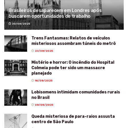
Brasileiros desaparecem em Londres após
buscarem oportunidades de trabalho
30/09/2025
Trens Fantasmas: Relatos de veículos
misteriosos assombram túneis do metrô
23/09/2025
Mistério e horror: O incêndio do Hospital
Colmeia pode ter sido um massacre
planejado
16/09/2025
Lobisomens intimidam comunidades rurais
no Brasil
09/09/2025
Queda misteriosa de para-raios assusta
centro de São Paulo