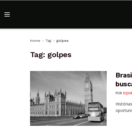
Home
Tag
golpes
Tag:
golpes
Bras
busc
POR
EQUI
História
oportuni