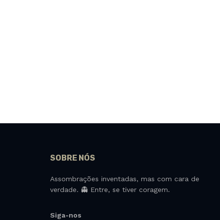
SOBRE NÓS
Assombrações inventadas, mas com cara de
verdade. 👻 Entre, se tiver coragem.
Siga-nos