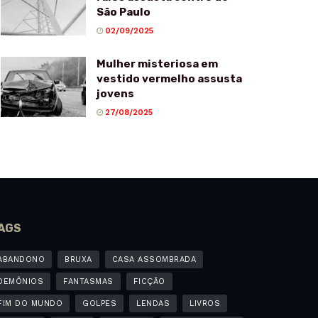
São Paulo
02/09/2025
Mulher misteriosa em
vestido vermelho assusta
jovens
27/08/2025
AGS
ABANDONO
BRUXA
CASA ASSOMBRADA
DEMÔNIOS
FANTASMAS
FICÇÃO
FIM DO MUNDO
GOLPES
LENDAS
LIVROS