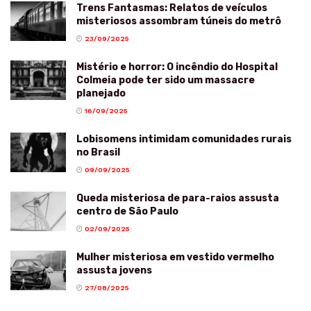
Trens Fantasmas: Relatos de veículos
misteriosos assombram túneis do metrô
23/09/2025
Mistério e horror: O incêndio do Hospital
Colmeia pode ter sido um massacre
planejado
16/09/2025
Lobisomens intimidam comunidades rurais
no Brasil
09/09/2025
Queda misteriosa de para-raios assusta
centro de São Paulo
02/09/2025
Mulher misteriosa em vestido vermelho
assusta jovens
27/08/2025