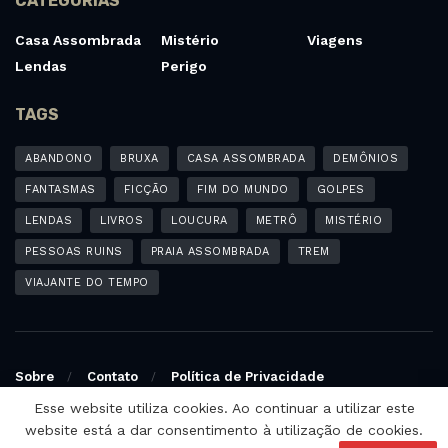
CATEGORIAS
Casa Assombrada
Mistério
Viagens
Lendas
Perigo
TAGS
ABANDONO
BRUXA
CASA ASSOMBRADA
DEMÔNIOS
FANTASMAS
FICÇÃO
FIM DO MUNDO
GOLPES
LENDAS
LIVROS
LOUCURA
METRÔ
MISTÉRIO
PESSOAS RUINS
PRAIA ASSOMBRADA
TREM
VIAJANTE DO TEMPO
Sobre
Contato
Política de Privacidade
Esse website utiliza cookies. Ao continuar a utilizar este
© 2025 - Blog Assustados | Site não oficial. Desenvolvido e
website está a dar consentimento à utilização de cookies.
otimizado por:
Otimização SEO - Agência de SEO Michel Ferreira