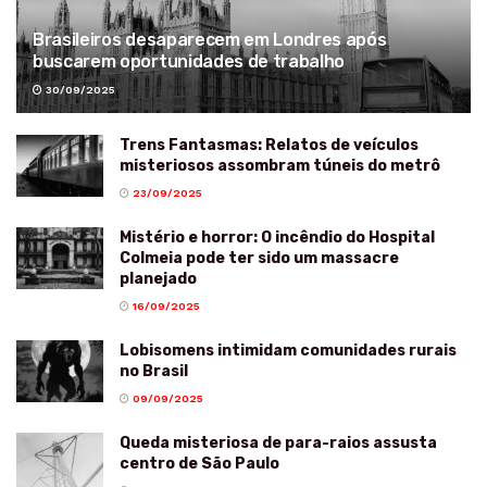
Brasileiros desaparecem em Londres após
buscarem oportunidades de trabalho
30/09/2025
Trens Fantasmas: Relatos de veículos
misteriosos assombram túneis do metrô
23/09/2025
Mistério e horror: O incêndio do Hospital
Colmeia pode ter sido um massacre
planejado
16/09/2025
Lobisomens intimidam comunidades rurais
no Brasil
09/09/2025
Queda misteriosa de para-raios assusta
centro de São Paulo